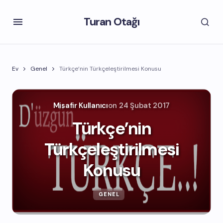
Turan Otağı
Ev
Genel
Türkçe’nin Türkçeleştirilmesi Konusu
Misafir Kullanıcı
on
24 Şubat 2017
Türkçe’nin
Türkçeleştirilmesi
Konusu
GENEL