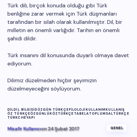
Türk dili, birçok konuda olduğu gibi Türk
benliğine zarar vermek için Türk düşmanları
tarafından bir silah olarak kullanılmıştır. Dil, bir
milletin en önemli varlığıdır. Tarihin en önemli
şahidi dildir.
Türk insanını dil konusunda duyarlı olmaya davet
ediyorum.
Dilimiz düzelmeden hiçbir şeyimizin
düzelmeyeceğini söylüyorum.
DIL
DIL BILGISI
DÜZGÜN TÜRKÇE
FILOLOJI
KULLANIM
KULLANIŞ
ÖZ TÜRKÇE
ÖZGÜNLÜK
ÖZTÜRKÇE
TABELA
TOPLUMSAL
TÜRKÇE
TÜRKCHE
YAPI
Misafir Kullanıcı
on
24 Şubat 2017
GENEL