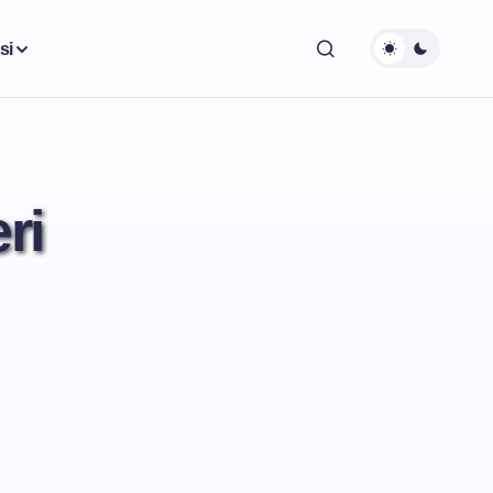
si
ri