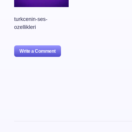
turkcenin-ses-
ozellikleri
Write a Comment
oturum
açmalısınız