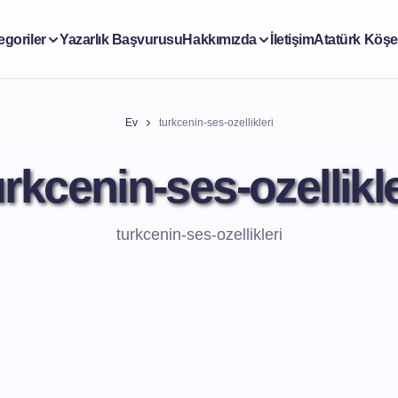
egoriler
Yazarlık Başvurusu
Hakkımızda
İletişim
Atatürk Köşe
Ev
turkcenin-ses-ozellikleri
urkcenin-ses-ozellikle
turkcenin-ses-ozellikleri