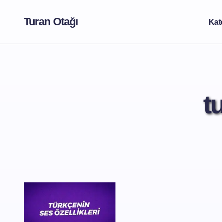
Turan Otağı
Kat
t