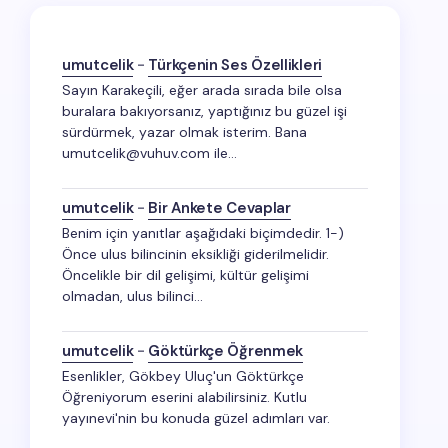
umutcelik
-
Türkçenin Ses Özellikleri
Sayın Karakeçili, eğer arada sırada bile olsa
buralara bakıyorsanız, yaptığınız bu güzel işi
sürdürmek, yazar olmak isterim. Bana
umutcelik@vuhuv.com ile…
umutcelik
-
Bir Ankete Cevaplar
Benim için yanıtlar aşağıdaki biçimdedir. 1-)
Önce ulus bilincinin eksikliği giderilmelidir.
Öncelikle bir dil gelişimi, kültür gelişimi
olmadan, ulus bilinci…
umutcelik
-
Göktürkçe Öğrenmek
Esenlikler, Gökbey Uluç'un Göktürkçe
Öğreniyorum eserini alabilirsiniz. Kutlu
yayınevi'nin bu konuda güzel adımları var.