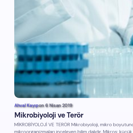
Ahval Kayıp
on
6 Nisan 2019
Mikrobiyoloji ve Terör
MİKROBİYOLOJİ VE TERÖR Mikrobiyoloji, mikro boyutund
mikroorganizmaları inceleyen bilim dalıdır. Mikros; küçük