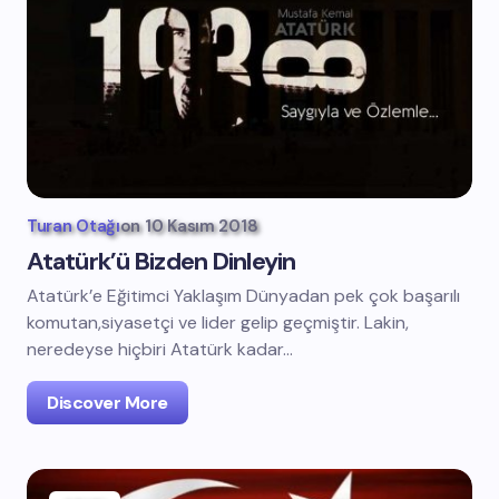
Turan Otağı
on
10 Kasım 2018
Atatürk’ü Bizden Dinleyin
Atatürk’e Eğitimci Yaklaşım Dünyadan pek çok başarılı
komutan,siyasetçi ve lider gelip geçmiştir. Lakin,
neredeyse hiçbiri Atatürk kadar…
Discover More