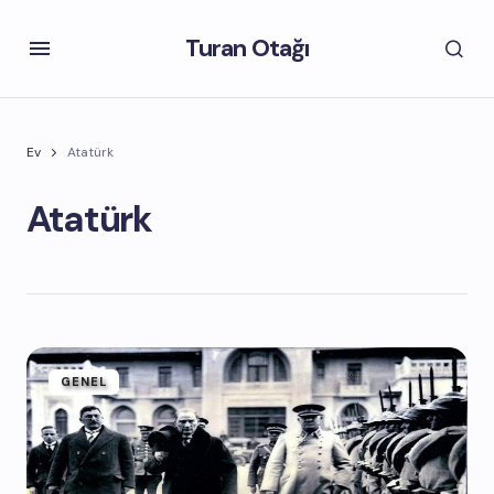
Turan Otağı
Ev
Atatürk
Atatürk
GENEL