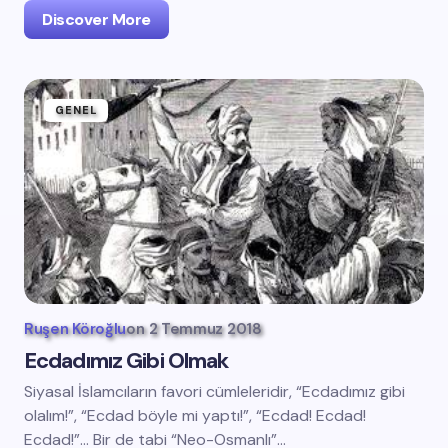
Discover More
GENEL
Ruşen Köroğlu
on
2 Temmuz 2018
Ecdadımız Gibi Olmak
Siyasal İslamcıların favori cümleleridir, “Ecdadımız gibi
olalım!”, “Ecdad böyle mi yaptı!”, “Ecdad! Ecdad!
Ecdad!”… Bir de tabi “Neo-Osmanlı”…