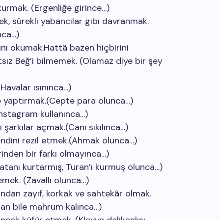
kurmak. (Ergenliğe girince…)
k, sürekli yabancılar gibi davranmak.
nca…)
ını okumak.Hattâ bazen hiçbirini
ız Beğ’i bilmemek. (Olamaz diye bir şey
(Havalar ısınınca…)
e yaptırmak.(Cepte para olunca…)
nstagram kullanınca…)
 şarkılar açmak.(Canı sıkılınca…)
ndini rezil etmek.(Ahmak olunca…)
rinden bir farkı olmayınca…)
atanı kurtarmış, Turan’ı kurmuş olunca…)
emek. (Zavallı olunca…)
mından zayıf, korkak ve sahtekâr olmak.
rdan bile mahrum kalınca…)