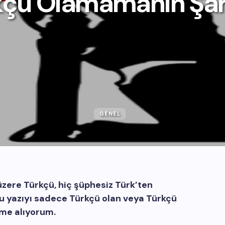
kçü Olamamanın Şart
GENEL
üzere Türkçü, hiç şüphesiz Türk’ten
 bu yazıyı sadece Türkçü olan veya Türkçü
eme alıyorum.