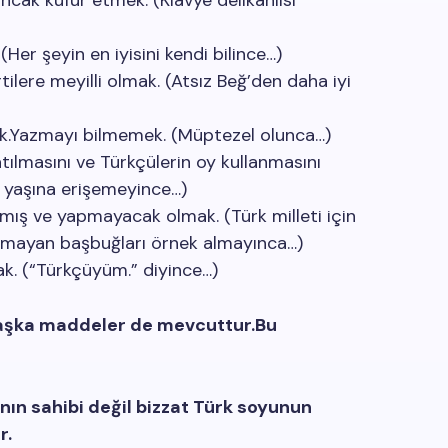
ncak küfür etmek. (Klavye delikanlısı
Her şeyin en iyisini kendi bilince…)
ilere meyilli olmak. (Atsız Beğ’den daha iyi
ak.Yazmayı bilmemek. (Müptezel olunca…)
atılmasını ve Türkçülerin oy kullanmasını
 yaşına erişemeyince…)
mış ve yapmayacak olmak. (Türk milleti için
mayan başbuğları örnek almayınca…)
k. (“Türkçüyüm.” diyince…)
başka maddeler de mevcuttur.Bu
ının sahibi değil bizzat Türk soyunun
r.