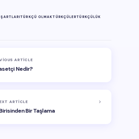
ŞARTLARI
TÜRKÇÜ OLMAK
TÜRKÇÜLER
TÜRKÇÜLÜK
VIOUS ARTICLE
asetçi Nedir?
EXT ARTICLE
 Birisinden Bir Taşlama