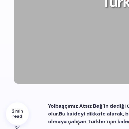
Tür
Yolbaşçımız Atsız Beğ’in dediği 
2 min
olur.Bu kaideyi dikkate alarak,
read
olmaya çalışan Türkler için kal