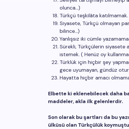
Seviyeli tartışmayı bilmeyip a
olunca…)
Türkçü teşkilâta katılmamak. (
Siyasete, Türkçü olmayan part
bilince…)
Yanlışsız iki cümle yazamam
Sürekli, Türkçülerin siyasete 
istemek. ( Henüz oy kullanma
Türklük için hiçbir şey yapma
gece uyumayan, gündüz otur
Hayatta hiçbir amacı olmama
Elbette ki eklenebilecek daha 
maddeler, akla ilk gelenlerdir.
Son olarak bu şartları da bu yaz
ülküsü olan Türkçülük koymuştu