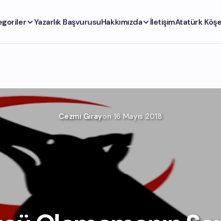
egoriler
Yazarlık Başvurusu
Hakkımızda
İletişim
Atatürk Köşe
Cezmi Giray
on
16 Mayıs 2018