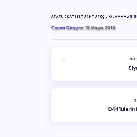
ATATÜRK
ATSIZ
TÜRK
TÜRKÇÜ OLAMAMANIN 
Cezmi Giray
on
16 Mayıs 2018
PRE
Siy
N
1944'lülerin