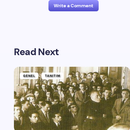
Write a Comment
oturum
Read Next
GENEL
TANITIM