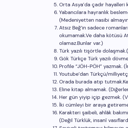
Orta Asya’da çadır hayalleri 
Yabancılara hayranlık besleme
(Medeniyetten nasibi almayı
Atsız Beğ’in sadece romanlar
okumamak.Ve daha kötüsü Ats
olamaz.Bunlar var.)
Türk yazılı tişörtle dolaşmak.
Gök Türkçe Türk yazılı dövm
Profile “JÖH-PÖH” yazmak. (İ
Youtube’dan Türkçü/milliyetçi
Orada burada atıp tutmak.Ke
Eline kitap almamak. (Diğerle
Her gün yiyip içip gezmek. (V
İki cümleyi bir araya getirem
Karakteri şaibeli, ahlâk bakı
(Değil Türklük, insanî vasıfla