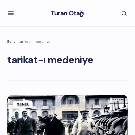
Turan Otağı
Ev
tarikat-ı medeniye
tarikat-ı medeniye
GENEL