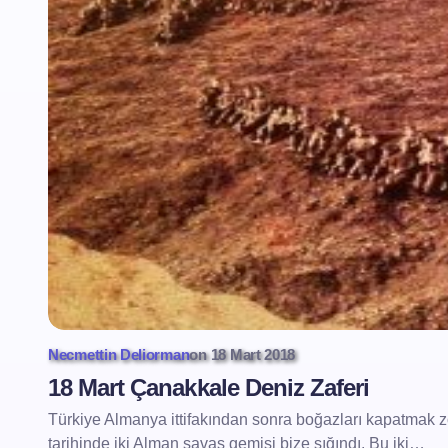
Necmettin Deliorman
on
18 Mart 2018
18 Mart Çanakkale Deniz Zaferi
Türkiye Almanya ittifakından sonra boğazları kapatmak 
tarihinde iki Alman savaş gemisi bize sığındı. Bu iki…