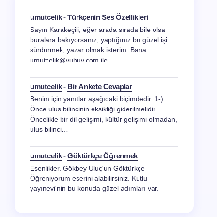
umutcelik
-
Türkçenin Ses Özellikleri
Sayın Karakeçili, eğer arada sırada bile olsa
buralara bakıyorsanız, yaptığınız bu güzel işi
sürdürmek, yazar olmak isterim. Bana
umutcelik@vuhuv.com ile…
umutcelik
-
Bir Ankete Cevaplar
Benim için yanıtlar aşağıdaki biçimdedir. 1-)
Önce ulus bilincinin eksikliği giderilmelidir.
Öncelikle bir dil gelişimi, kültür gelişimi olmadan,
ulus bilinci…
umutcelik
-
Göktürkçe Öğrenmek
Esenlikler, Gökbey Uluç'un Göktürkçe
Öğreniyorum eserini alabilirsiniz. Kutlu
yayınevi'nin bu konuda güzel adımları var.