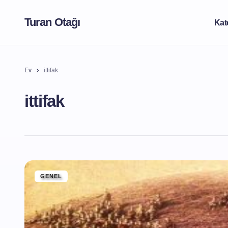
Turan Otağı
Kat
Ev
ittifak
ittifak
GENEL