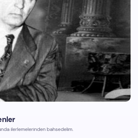
enler
unda ilerlemelerinden bahsedelim.