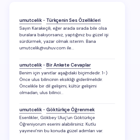
umutcelik
-
Türkçenin Ses Özellikleri
Sayın Karakeçili, eğer arada sırada bile olsa
buralara bakıyorsanız, yaptığınız bu güzel işi
sürdürmek, yazar olmak isterim. Bana
umutcelik@vuhuv.com ile…
umutcelik
-
Bir Ankete Cevaplar
Benim için yanıtlar aşağıdaki biçimdedir. 1-)
Önce ulus bilincinin eksikliği giderilmelidir.
Öncelikle bir dil gelişimi, kültür gelişimi
olmadan, ulus bilinci…
umutcelik
-
Göktürkçe Öğrenmek
Esenlikler, Gökbey Uluç'un Göktürkçe
Öğreniyorum eserini alabilirsiniz. Kutlu
yayınevi'nin bu konuda güzel adımları var.