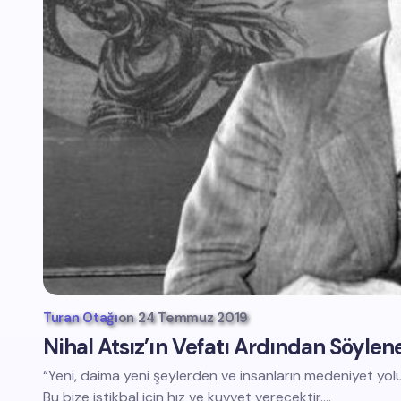
Turan Otağı
on
24 Temmuz 2019
Nihal Atsız’ın Vefatı Ardından Söylen
“Yeni, daima yeni şeylerden ve insanların medeniyet yol
Bu bize istikbal için hız ve kuvvet verecektir.…