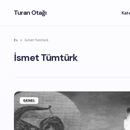
Turan Otağı
Kat
Ev
İsmet Tümtürk
İsmet Tümtürk
GENEL