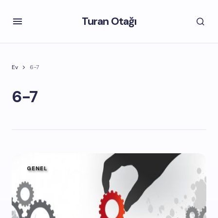
Turan Otağı
Ev
6-7
6-7
GENEL