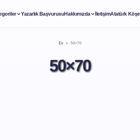
egoriler
Yazarlık Başvurusu
Hakkımızda
İletişim
Atatürk Köşe
Ev
50×70
50×70