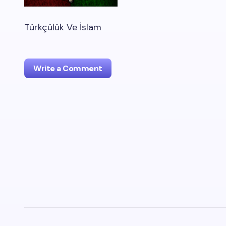
Türkçülük Ve İslam
Write a Comment
oturum
açmalısınız