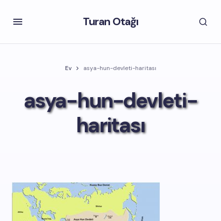
Turan Otağı
Ev
asya-hun-devleti-haritası
asya-hun-devleti-
haritası