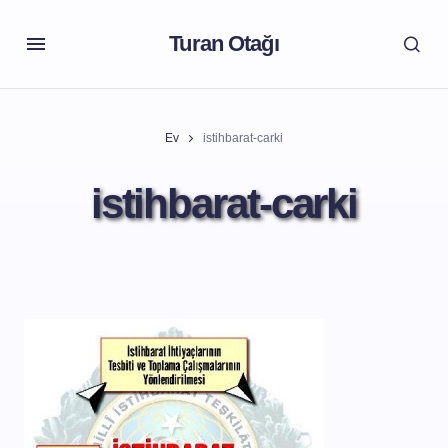
Turan Otağı
Ev
istihbarat-carki
istihbarat-carki