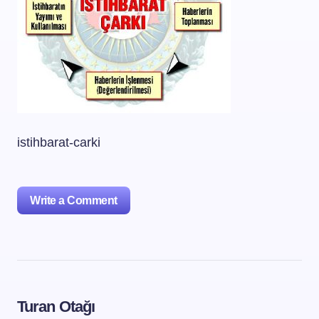
istihbarat-carki
Write a Comment
oturum açmalısınız
Turan Otağı