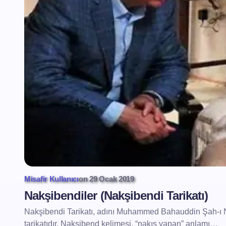
Misafir Kullanıcı
on
29 Ocak 2019
Nakşibendiler (Nakşibendi Tarikatı)
Nakşibendi Tarikatı, adını Muhammed Bahauddin Şah-ı 
tarikatıdır. Nakşibend kelimesi, “nakış yapan” anlamı…