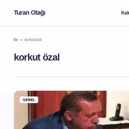
Turan Otağı
Kat
Ev
korkut özal
korkut özal
GENEL