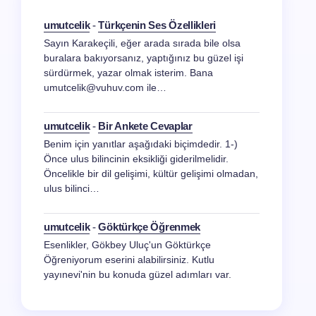
umutcelik
-
Türkçenin Ses Özellikleri
Sayın Karakeçili, eğer arada sırada bile olsa
buralara bakıyorsanız, yaptığınız bu güzel işi
sürdürmek, yazar olmak isterim. Bana
umutcelik@vuhuv.com ile…
umutcelik
-
Bir Ankete Cevaplar
Benim için yanıtlar aşağıdaki biçimdedir. 1-)
Önce ulus bilincinin eksikliği giderilmelidir.
Öncelikle bir dil gelişimi, kültür gelişimi olmadan,
ulus bilinci…
umutcelik
-
Göktürkçe Öğrenmek
Esenlikler, Gökbey Uluç'un Göktürkçe
Öğreniyorum eserini alabilirsiniz. Kutlu
yayınevi'nin bu konuda güzel adımları var.