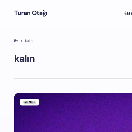
Turan Otağı
Kat
Ev
kalın
kalın
GENEL