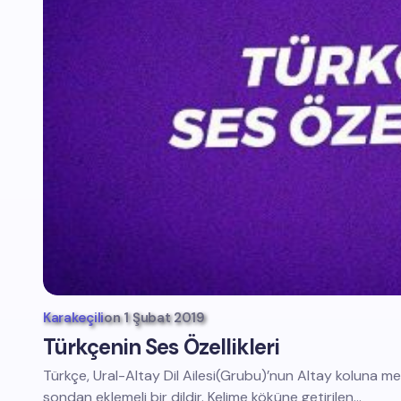
Karakeçili
on
1 Şubat 2019
Türkçenin Ses Özellikleri
Türkçe, Ural-Altay Dil Ailesi(Grubu)’nun Altay koluna 
sondan eklemeli bir dildir. Kelime köküne getirilen…