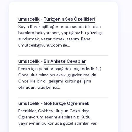
umutcelik
-
Türkçenin Ses Özellikleri
Sayın Karakeçili, eğer arada sırada bile olsa
buralara bakıyorsanız, yaptığınız bu güzel işi
sürdürmek, yazar olmak isterim. Bana
umutcelik@vuhuv.com ile…
umutcelik
-
Bir Ankete Cevaplar
Benim için yanıtlar aşağıdaki biçimdedir. 1-)
Önce ulus bilincinin eksikliği giderilmelidir.
Öncelikle bir dil gelişimi, kültür gelişimi
olmadan, ulus bilinci…
umutcelik
-
Göktürkçe Öğrenmek
Esenlikler, Gökbey Uluç'un Göktürkçe
Öğreniyorum eserini alabilirsiniz. Kutlu
yayınevi'nin bu konuda güzel adımları var.