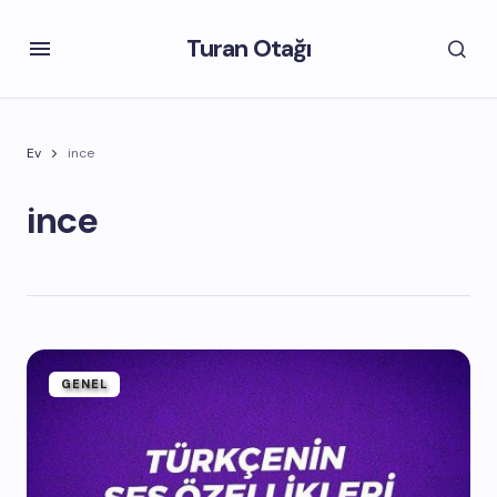
Turan Otağı
Ev
ince
ince
GENEL