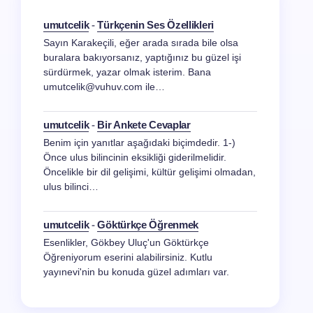
umutcelik
-
Türkçenin Ses Özellikleri
Sayın Karakeçili, eğer arada sırada bile olsa
buralara bakıyorsanız, yaptığınız bu güzel işi
sürdürmek, yazar olmak isterim. Bana
umutcelik@vuhuv.com ile…
umutcelik
-
Bir Ankete Cevaplar
Benim için yanıtlar aşağıdaki biçimdedir. 1-)
Önce ulus bilincinin eksikliği giderilmelidir.
Öncelikle bir dil gelişimi, kültür gelişimi olmadan,
ulus bilinci…
umutcelik
-
Göktürkçe Öğrenmek
Esenlikler, Gökbey Uluç'un Göktürkçe
Öğreniyorum eserini alabilirsiniz. Kutlu
yayınevi'nin bu konuda güzel adımları var.