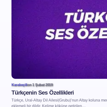
Karakeçili
on
1 Şubat 2019
Türkçenin Ses Özellikleri
Türkçe, Ural-Altay Dil Ailesi(Grubu)’nun Altay koluna 
eklemeli bir dildir. Kelime köküne getirilen…