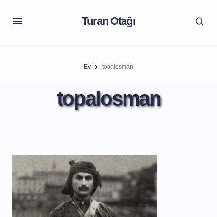
Turan Otağı
Ev
topalosman
topalosman