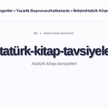
egoriler
Yazarlık Başvurusu
Hakkımızda
İletişim
Atatürk Köşe
Ev
Atatürk-kitap-tavsiyeleri
tatürk-kitap-tavsiyele
Atatürk-kitap-tavsiyeleri