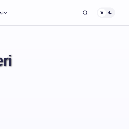
si
ri