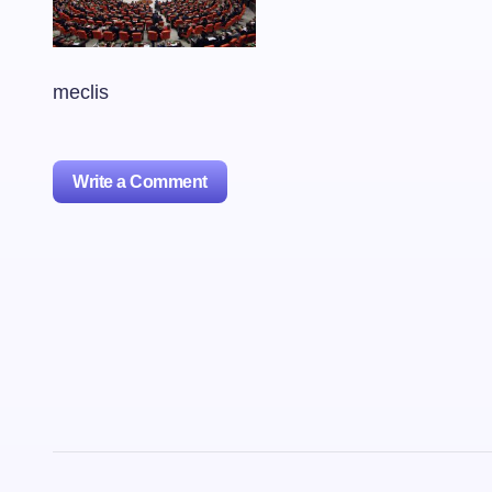
meclis
Write a Comment
oturum
açmalısınız