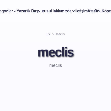
egoriler
Yazarlık Başvurusu
Hakkımızda
İletişim
Atatürk Köşe
Ev
meclis
meclis
meclis