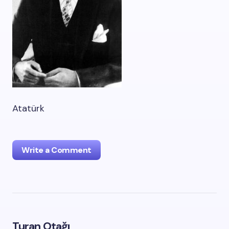
Atatürk
Write a Comment
oturum açmalısınız
Turan Otağı