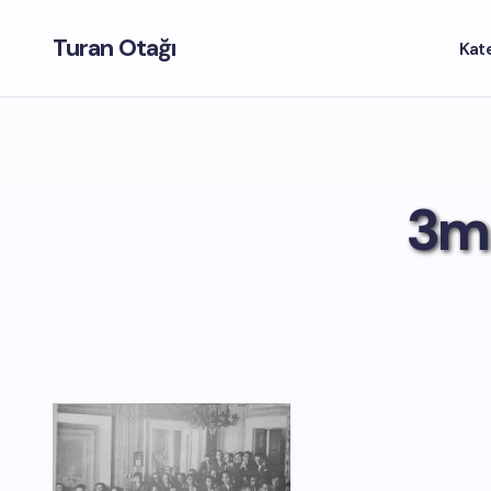
Turan Otağı
Kat
3m