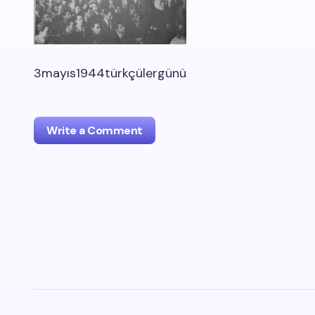
3mayıs1944türkçülergünü
Write a Comment
oturum
açmalısınız