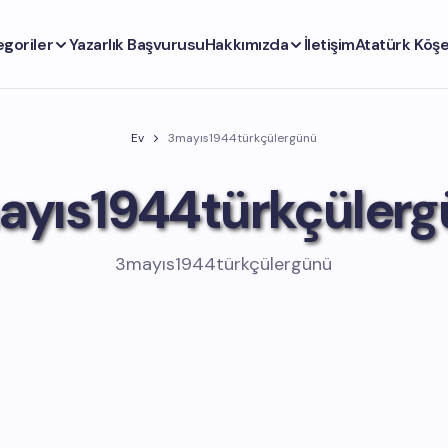
egoriler
Yazarlık Başvurusu
Hakkımızda
İletişim
Atatürk Köşe
Ev
3mayıs1944türkçülergünü
ayıs1944türkçülerg
3mayıs1944türkçülergünü