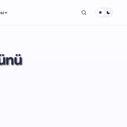
si
ünü